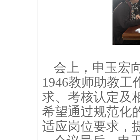
会上，申玉宏
1946教师助教
求、考核认定及
希望通过规范化的
适应岗位要求，