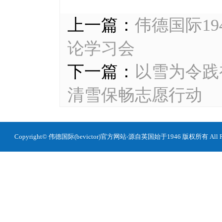
上一篇：
伟德国际1
论学习会
下一篇：
以雪为令践
清雪保畅志愿行动
Copyright© 伟德国际(bevictor)官方网站-源自英国始于1946 版权所有 