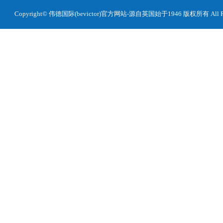
Copyright© 伟德国际(bevictor)官方网站-源自英国始于1946 版权所有 