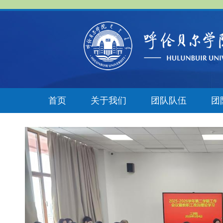
首页
关于我们
团队队伍
团