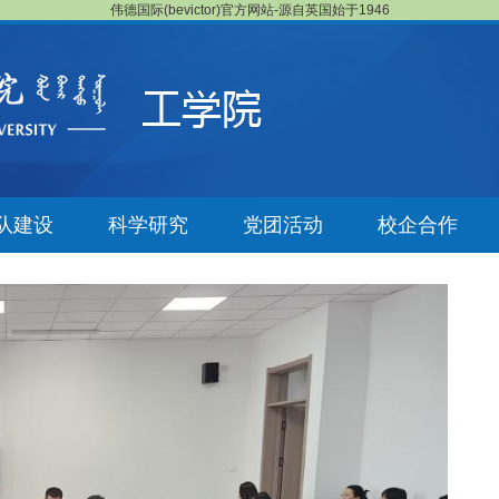
伟德国际(bevictor)官方网站-源自英国始于1946
队建设
科学研究
党团活动
校企合作