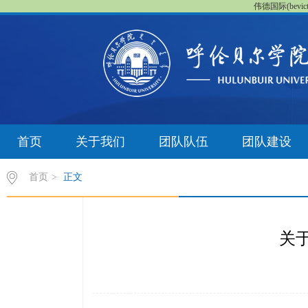
伟德国际(bevi
首页
关于我们
团队队伍
团队建设
首页
>
正文
关